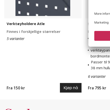
Verktøyholdere Atle
Sett med ve
Finnes i forskjellige størrelser
Finnes i fors
Høy kvalite
5 varianter
Det ideelle
verktøypane
bordmonte
Passer til
38 mm hull
6 varianter
Fra 150 kr
Fra 795 kr
Kjøp nå