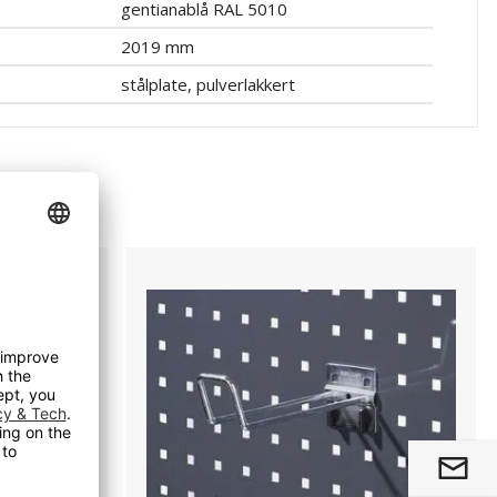
gentianablå RAL 5010
2019 mm
stålplate, pulverlakkert
Oppbevaringskroker
Atle