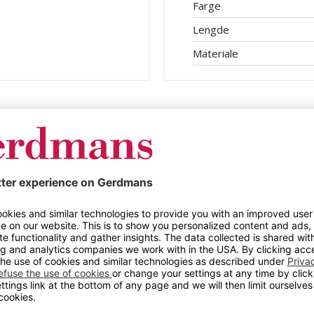
Farge
Lengde
Materiale
Dobbelkroker
Atle
dere