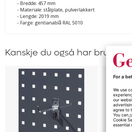
- Bredde: 457 mm
- Materiale: stålplate, pulverlakkert
- Lengde: 2019 mm
- Farge: gentianablå RAL 5010
Kanskje du også har bruk for?
Verktøyholdere
Sett
Atle
med
verktøyhol
Atle