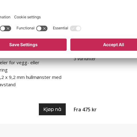
rktøyholdere Atle
Dobbelkroker Atle
kjellige størrelser
Finnes i forskjellige størrels
t og robust profesjonell design
Kroker i galvanisert stål, ø
 supplementet til eurokraft
5 varianter
ler for vegg- eller
ring
 9,2 x 9,2 mm hullmønster med
avstand
Fra 475 kr
Kjøp nå