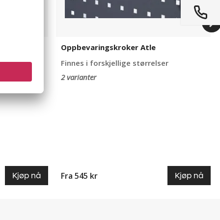
Oppbevaringskroker Atle
er
Finnes i forskjellige størrelser
 6 mm
2 varianter
Fra 545 kr
Kjøp nå
Kjøp nå