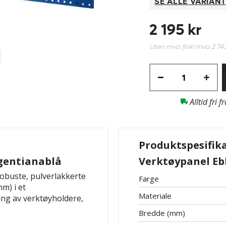
SE ALLE VARIAN
2 195 kr
Uten mva (Inkl mva
2 74
Alltid fri f
Produktspesifik
gentianablå
Verktøypanel Eb
obuste, pulverlakkerte
Farge
m) i et
Materiale
ng av verktøyholdere,
Bredde (mm)