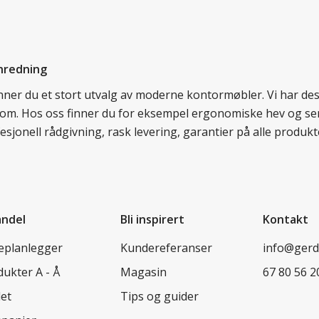
nredning
finner du et stort utvalg av moderne kontormøbler. Vi har d
llom. Hos oss finner du for eksempel ergonomiske hev og sen
esjonell rådgivning, rask levering, garantier på alle prod
andel
Bli inspirert
Kontakt
leplanlegger
Kundereferanser
info@ger
ukter A - Å
Magasin
67 80 56 2
let
Tips og guider