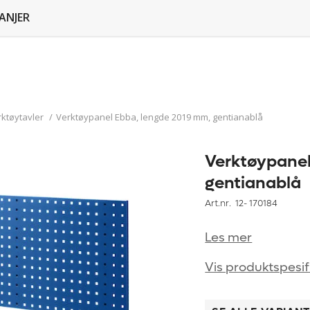
ANJER
rktøytavler
/
Verktøypanel Ebba, lengde 2019 mm, gentianablå
Verktøypanel
gentianablå
Art.nr. 12-
170184
Les mer
Vis produktspesif