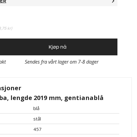
TER
3,75 kr
)
Kjøp nå
rakt
Sendes fra vårt lager om 7-8 dager
asjoner
ba, lengde 2019 mm, gentianablå
blå
stål
457