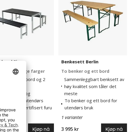
ebord Ejer
Benkesett Berlin
s i forskjellige farger
To benker og ett bord
kebord med bord og 2
Sammenleggbart benksett av
ker
høy kvalitet som tåler det
innstallasjon og
meste
manent bruk utendørs
To benker og ett bord for
t av fsc®-sertifisert furu
utendørs bruk
anter
1 varianter
 395 kr
3 995 kr
Kjøp nå
Kjøp nå