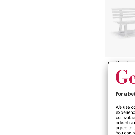
9
Parkbenk Ro
Uv- og værb
Uv- og vær
Enkel mont
Klassisk de
9 varianter
Fra
2 045 kr