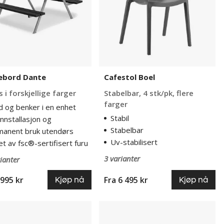
ebord Dante
Cafestol Boel
s i forskjellige farger
Stabelbar, 4 stk/pk, flere
farger
d og benker i en enhet
Stabil
innstallasjon og
Stabelbar
manent bruk utendørs
Uv-stabilisert
t av fsc®-sertifisert furu
3 varianter
ianter
 995 kr
Fra
6 495 kr
Kjøp nå
Kjøp nå
bord
Benkesett
Berlin