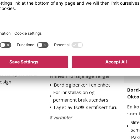
Benkebord
Bord-
Halde
og
benkse
Oktobe
 stål Meja
Benkebord Halde
øtte og armlener
Finnes i forskjellige farger
esign
Bord og benker i en enhet
Bord
For innstallasjon og
Okto
permanent bruk utendørs
En ko
Laget av fsc®-sertifisert furu
som t
8 varianter
Slit
sam
Pak