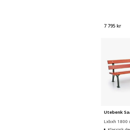
7 795 kr
Utebenk
Saana
Utebenk Sa
Lxbxh 1800 
Klassisk de