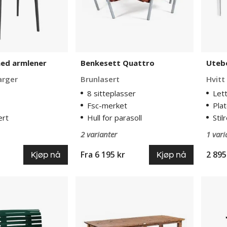
med armlener
Benkesett Quattro
Uteb
farger
Brunlasert
Hvitt
8 sitteplasser
Let
Fsc-merket
Plat
ert
Hull for parasoll
Stil
2 varianter
1 vari
Fra
6 195 kr
2 895
Kjøp nå
Kjøp nå
Utebord
Benke
Viking
Dante