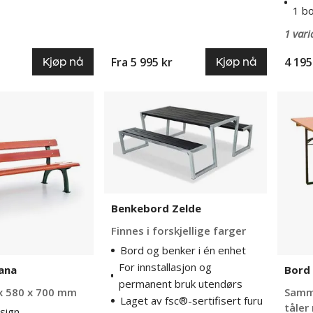
1 b
1 vari
Fra
5 995 kr
4 195
Kjøp nå
Kjøp nå
Benkebord
Bord
Zelde
Oktobe
Benkebord Zelde
Finnes i forskjellige farger
Bord og benker i én enhet
For innstallasjon og
ana
Bord
permanent bruk utendørs
x 580 x 700 mm
Samm
Laget av fsc®-sertifisert furu
tåler
sign