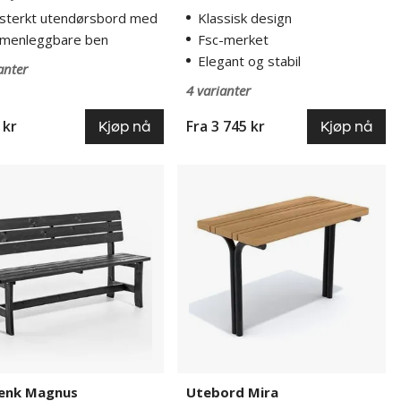
esterkt utendørsbord med
Klassisk design
menleggbare ben
Fsc-merket
Elegant og stabil
anter
4 varianter
 kr
Fra
3 745 kr
Kjøp nå
Kjøp nå
nk
Utebord
s
Mira
enk Magnus
Utebord Mira