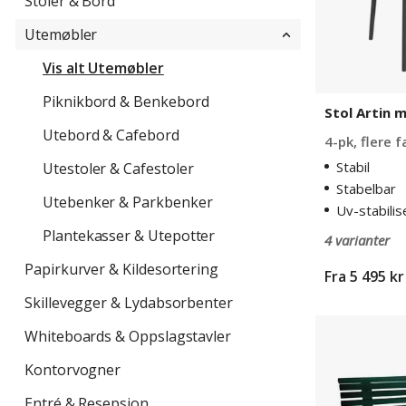
Stoler & Bord
Utemøbler
Vis alt Utemøbler
Piknikbord & Benkebord
Stol Artin 
Utebord & Cafebord
4-pk, flere 
Stabil
Utestoler & Cafestoler
Stabelbar
Utebenker & Parkbenker
Uv-stabilis
Plantekasser & Utepotter
4 varianter
Papirkurver & Kildesortering
Fra
5 495 kr
Skillevegger & Lydabsorbenter
Parkbenk
Whiteboards & Oppslagstavler
Ropi
13
Kontorvogner
Entré & Resepsjon