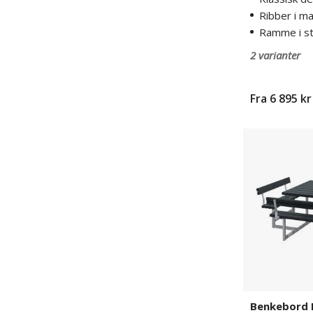
Ribber i ma
Ramme i s
2 varianter
Fra
6 895 kr
Benkebord
Ela
Benkebord 