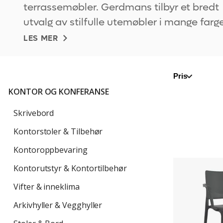
terrassemøbler. Gerdmans tilbyr et bredt
utvalg av stilfulle utemøbler i mange farge
materialer og former.Moderne utemøbler t
LES MER
uteservering, terrasse eller rasteplassUte
presenterer og gjenspeiler
Pris
KONTOR OG KONFERANSE
Skrivebord
Kontorstoler & Tilbehør
Kontoroppbevaring
Stol
Kontorutstyr & Kontortilbehør
Artin
med
Vifter & inneklima
armlener
Arkivhyller & Vegghyller