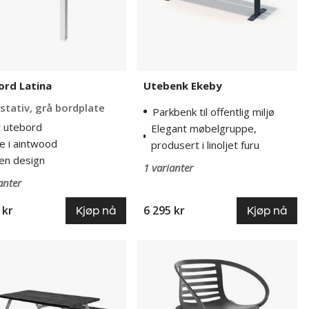
ord Latina
Utebenk Ekeby
 stativ, grå bordplate
Parkbenk til offentlig miljø
t utebord
Elegant møbelgruppe,
e i aintwood
produsert i linoljet furu
ren design
1 varianter
anter
 kr
6 295 kr
Kjøp nå
Kjøp nå
bord
Cafestol
Boel