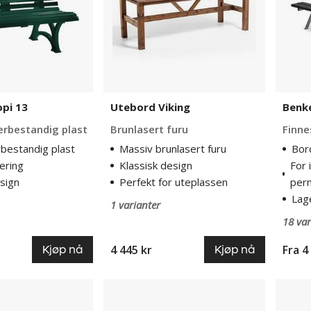
pi 13
Utebord Viking
Benk
ærbestandig plast
Brunlasert furu
Finne
bestandig plast
Massiv brunlasert furu
Bor
ering
Klassisk design
For 
sign
Perfekt for uteplassen
per
Lage
1 varianter
18 var
4 445 kr
Fra
4
Kjøp nå
Kjøp nå
Utemøbler
Benke
Kattvik
Ejer