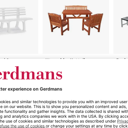
pi 9
Utemøbler Kattvik
Benk
estandig plast
Passer like godt ute som
Finne
inne, flere farger
bestandig plast
Ben
Robust og stabil møbelgruppe
ering
ben
Passer like godt ute som inne
sign
For 
per
2 varianter
Lage
8 vari
Fra
14 795 kr
Fra
8
Kjøp nå
Kjøp nå