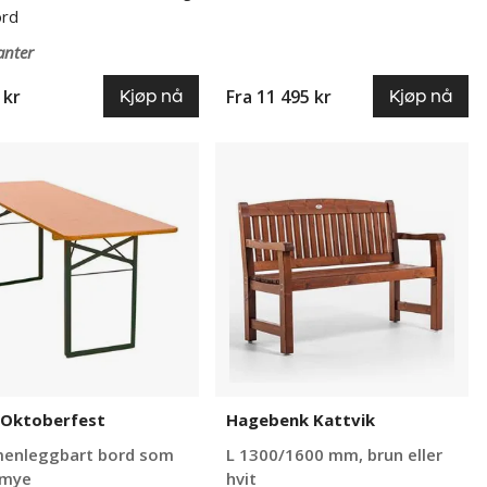
ord
anter
 kr
Fra
11 495 kr
Kjøp nå
Kjøp nå
Hagebenk
rfest
Kattvik
 Oktoberfest
Hagebenk Kattvik
enleggbart bord som
L 1300/1600 mm, brun eller
 mye
hvit