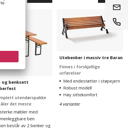
Utebenker
i
tt
massiv
rfest
tre
Baran
Utebenker i massiv tre Baran
Finnes i forskjellige
utførelser
Med endestøtter i støpejern
- og benksett
Robust modell
berfest
Høy sittekomfort
mplett utendørspakke
åler det meste
4 varianter
esterke møbler med
menleggbare ben
ken består av 2 benker og