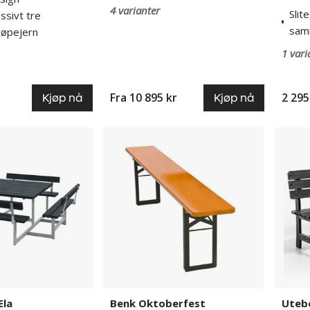
4 varianter
Slit
ssivt tre
sam
tøpejern
1 vari
Fra
10 895 kr
2 295
Kjøp nå
Kjøp nå
Benk
Utebe
Oktoberfest
Magnu
Ela
Benk Oktoberfest
Uteb