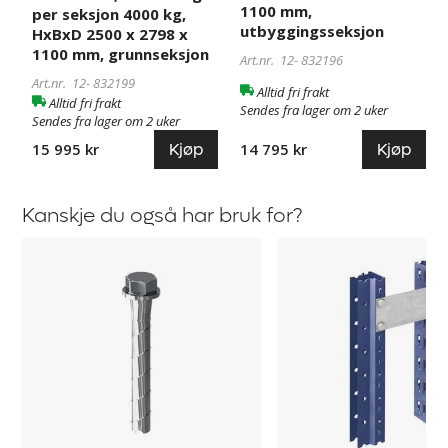
2500
2500
1100 mm,
per seksjon 4000 kg,
x
x
utbyggingsseksjon
HxBxD 2500 x 2798 x
2798
2749
1100 mm, grunnseksjon
Art.nr. 12-
832196
x
x
Art.nr. 12-
832199
Alltid fri frakt
1100
1100
Alltid fri frakt
Sendes fra lager om 2 uker
mm,
mm,
Sendes fra lager om 2 uker
grunnseksjon
utbyggingsseksjon
Kjøp
Kjøp
14 795 kr
15 995 kr
Kanskje du også har bruk for?
Gulvfester
Koblingsstag
til
for
Aleyna,
brede
Adrian
lagerhyller
og
til
Armida
Aleyna,
Adrian
og
Armida