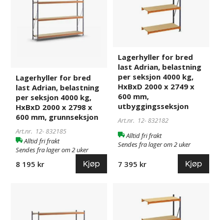
last
last
Adrian,
Adrian,
belastning
belastning
per
per
seksjon
seksjon
Lagerhyller for bred
4000
4000
last Adrian, belastning
kg,
kg,
per seksjon 4000 kg,
Lagerhyller for bred
HxBxD
HxBxD
HxBxD 2000 x 2749 x
last Adrian, belastning
2000
2000
600 mm,
per seksjon 4000 kg,
x
x
utbyggingsseksjon
HxBxD 2000 x 2798 x
2798
2749
600 mm, grunnseksjon
Art.nr. 12-
832182
x
x
Art.nr. 12-
832185
Alltid fri frakt
600
600
Alltid fri frakt
Sendes fra lager om 2 uker
mm,
mm,
Sendes fra lager om 2 uker
grunnseksjon
utbyggingsseksjon
Kjøp
Kjøp
7 395 kr
8 195 kr
Lagerhyller
832186
Lagerhyller
832183
for
for
bred
bred