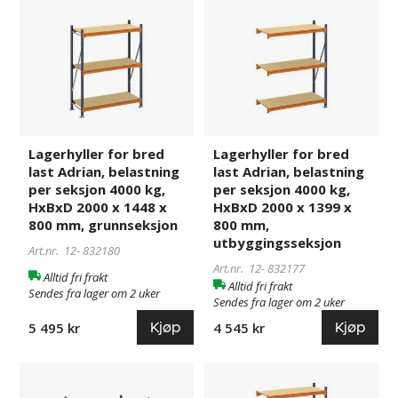
Lagerhyller
832180
Lagerhyller
832177
for
for
bred
bred
last
last
Adrian,
Adrian,
belastning
belastning
per
per
seksjon
seksjon
Lagerhyller for bred
Lagerhyller for bred
4000
4000
last Adrian, belastning
last Adrian, belastning
kg,
kg,
per seksjon 4000 kg,
per seksjon 4000 kg,
HxBxD
HxBxD
HxBxD 2000 x 1448 x
HxBxD 2000 x 1399 x
2000
2000
800 mm, grunnseksjon
800 mm,
x
x
utbyggingsseksjon
Art.nr. 12-
832180
1448
1399
Art.nr. 12-
832177
Alltid fri frakt
x
x
Alltid fri frakt
Sendes fra lager om 2 uker
800
800
Sendes fra lager om 2 uker
mm,
mm,
Kjøp
Kjøp
5 495 kr
4 545 kr
grunnseksjon
utbyggingsseksjon
Lagerhyller
832181
Lagerhyller
832178
for
for