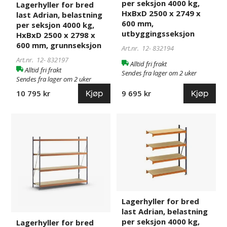
kg,
kg,
per seksjon 4000 kg,
Lagerhyller for bred
HxBxD
HxBxD
HxBxD 2500 x 2749 x
last Adrian, belastning
2500
2500
600 mm,
per seksjon 4000 kg,
x
x
utbyggingsseksjon
HxBxD 2500 x 2798 x
2798
2749
600 mm, grunnseksjon
Art.nr. 12-
832194
x
x
Art.nr. 12-
832197
Alltid fri frakt
600
600
Alltid fri frakt
Sendes fra lager om 2 uker
mm,
mm,
Sendes fra lager om 2 uker
grunnseksjon
utbyggingsseksjon
Kjøp
Kjøp
9 695 kr
10 795 kr
Lagerhyller
832198
Lagerhyller
832195
for
for
bred
bred
last
last
Adrian,
Adrian,
belastning
belastning
per
per
seksjon
seksjon
Lagerhyller for bred
4000
4000
last Adrian, belastning
kg,
kg,
per seksjon 4000 kg,
Lagerhyller for bred