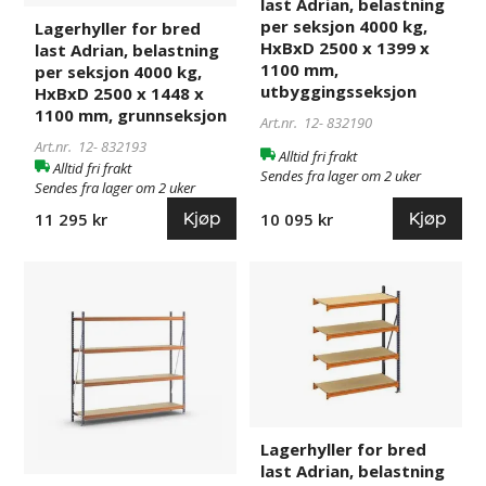
last Adrian, belastning
kg,
kg,
per seksjon 4000 kg,
Lagerhyller for bred
HxBxD
HxBxD
HxBxD 2500 x 1399 x
last Adrian, belastning
2500
2500
1100 mm,
per seksjon 4000 kg,
x
x
utbyggingsseksjon
HxBxD 2500 x 1448 x
1448
1399
1100 mm, grunnseksjon
Art.nr. 12-
832190
x
x
Art.nr. 12-
832193
Alltid fri frakt
1100
1100
Alltid fri frakt
Sendes fra lager om 2 uker
mm,
mm,
Sendes fra lager om 2 uker
grunnseksjon
utbyggingsseksjon
Kjøp
Kjøp
10 095 kr
11 295 kr
Lagerhyller
832197
Lagerhyller
832194
for
for
bred
bred
last
last
Adrian,
Adrian,
belastning
belastning
per
per
seksjon
seksjon
Lagerhyller for bred
4000
4000
last Adrian, belastning