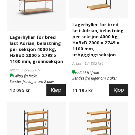
Adrian,
Adrian,
belastning
belastning
per
per
seksjon
seksjon
Lagerhyller for bred
4000
4000
last Adrian, belastning
kg,
kg,
per seksjon 4000 kg,
Lagerhyller for bred
HxBxD
HxBxD
HxBxD 2000 x 2749 x
last Adrian, belastning
2000
2000
1100 mm,
per seksjon 4000 kg,
x
x
utbyggingsseksjon
HxBxD 2000 x 2798 x
2798
2749
1100 mm, grunnseksjon
Art.nr. 12-
832184
x
x
Art.nr. 12-
832187
Alltid fri frakt
1100
1100
Alltid fri frakt
Sendes fra lager om 2 uker
mm,
mm,
Sendes fra lager om 2 uker
grunnseksjon
utbyggingsseksjon
Kjøp
Kjøp
11 195 kr
12 095 kr
Lagerhyller
832191
Lagerhyller
832188
for
for
bred
bred
last
last
Adrian,
Adrian,