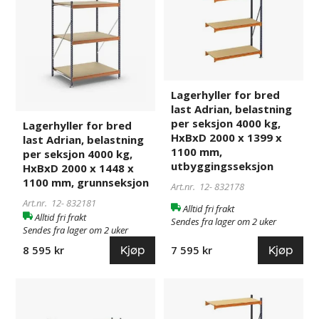
bred
bred
last
last
Adrian,
Adrian,
belastning
belastning
per
per
seksjon
seksjon
Lagerhyller for bred
4000
4000
last Adrian, belastning
kg,
kg,
per seksjon 4000 kg,
Lagerhyller for bred
HxBxD
HxBxD
HxBxD 2000 x 1399 x
last Adrian, belastning
2000
2000
1100 mm,
per seksjon 4000 kg,
x
x
utbyggingsseksjon
HxBxD 2000 x 1448 x
1448
1399
1100 mm, grunnseksjon
Art.nr. 12-
832178
x
x
Art.nr. 12-
832181
Alltid fri frakt
1100
1100
Alltid fri frakt
Sendes fra lager om 2 uker
mm,
mm,
Sendes fra lager om 2 uker
grunnseksjon
utbyggingsseksjon
Kjøp
Kjøp
7 595 kr
8 595 kr
Lagerhyller
832185
Lagerhyller
832182
for
for
bred
bred