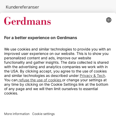
Kundereferanser
Magasin
Tips og guider
Kontakt
info@gerdmans.no
67 80 56 20
Åpningstid
Hverdager 08:00-16:00
Copyright © 2026 Gerdmans Innredninger AS. Alle priser er
eksklusive mva.
En bedrift i TAKKT-gruppen