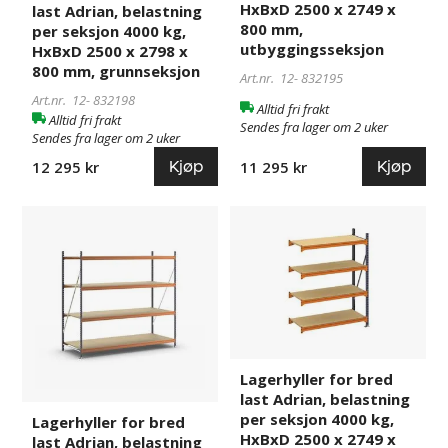
HxBxD
HxBxD
HxBxD 2500 x 2749 x
last Adrian, belastning
2500
2500
800 mm,
per seksjon 4000 kg,
x
x
utbyggingsseksjon
HxBxD 2500 x 2798 x
2798
2749
800 mm, grunnseksjon
Art.nr. 12-
832195
x
x
Art.nr. 12-
832198
Alltid fri frakt
800
800
Alltid fri frakt
Sendes fra lager om 2 uker
mm,
mm,
Sendes fra lager om 2 uker
grunnseksjon
utbyggingsseksjon
Kjøp
Kjøp
11 295 kr
12 295 kr
Lagerhyller
832199
Lagerhyller
832196
for
for
bred
bred
last
last
Adrian,
Adrian,
belastning
belastning
per
per
seksjon
seksjon
Lagerhyller for bred
4000
4000
last Adrian, belastning
kg,
kg,
per seksjon 4000 kg,
Lagerhyller for bred
HxBxD
HxBxD
HxBxD 2500 x 2749 x
last Adrian, belastning