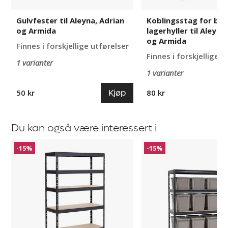
Gulvfester til Aleyna, Adrian
Koblingsstag for br
og Armida
lagerhyller til Aleyna
og Armida
Finnes i forskjellige utførelser
Finnes i forskjellige u
1 varianter
1 varianter
Kjøp
50 kr
80 kr
Du kan også være interessert i
Lagerhylle
Lagerhylle
-15%
-15%
Lagan
Lagan
med
plastkasse
Smartstore
Recycled