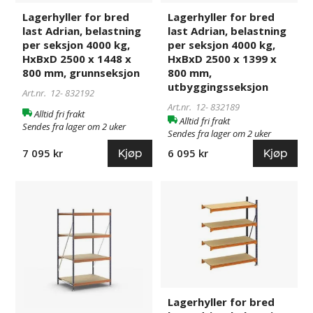
seksjon
seksjon
Lagerhyller for bred
Lagerhyller for bred
4000
4000
last Adrian, belastning
last Adrian, belastning
kg,
kg,
per seksjon 4000 kg,
per seksjon 4000 kg,
HxBxD
HxBxD
HxBxD 2500 x 1448 x
HxBxD 2500 x 1399 x
2500
2500
800 mm, grunnseksjon
800 mm,
x
x
utbyggingsseksjon
Art.nr. 12-
832192
1448
1399
Art.nr. 12-
832189
Alltid fri frakt
x
x
Alltid fri frakt
Sendes fra lager om 2 uker
800
800
Sendes fra lager om 2 uker
mm,
mm,
Kjøp
Kjøp
7 095 kr
6 095 kr
grunnseksjon
utbyggingsseksjon
Lagerhyller
832193
Lagerhyller
832190
for
for
bred
bred
last
last
Adrian,
Adrian,
belastning
belastning
per
per
seksjon
seksjon
Lagerhyller for bred
4000
4000