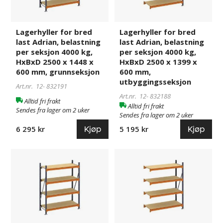
belastning
belastning
per
per
seksjon
seksjon
Lagerhyller for bred
Lagerhyller for bred
4000
4000
last Adrian, belastning
last Adrian, belastning
kg,
kg,
per seksjon 4000 kg,
per seksjon 4000 kg,
HxBxD
HxBxD
HxBxD 2500 x 1448 x
HxBxD 2500 x 1399 x
2500
2500
600 mm, grunnseksjon
600 mm,
x
x
utbyggingsseksjon
Art.nr. 12-
832191
1448
1399
Art.nr. 12-
832188
Alltid fri frakt
x
x
Alltid fri frakt
Sendes fra lager om 2 uker
600
600
Sendes fra lager om 2 uker
mm,
mm,
Kjøp
Kjøp
6 295 kr
5 195 kr
grunnseksjon
utbyggingsseksjon
Lagerhyller
832192
Lagerhyller
832189
for
for
bred
bred
last
last
Adrian,
Adrian,
belastning
belastning
per
per