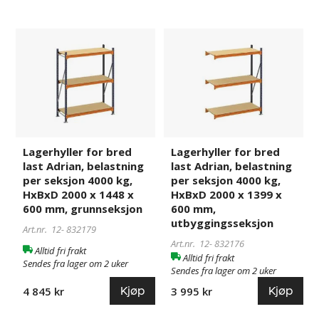
Lagerhyller
832179
Lagerhyller
832176
for
for
bred
bred
last
last
Adrian,
Adrian,
belastning
belastning
per
per
seksjon
seksjon
Lagerhyller for bred
Lagerhyller for bred
4000
4000
last Adrian, belastning
last Adrian, belastning
kg,
kg,
per seksjon 4000 kg,
per seksjon 4000 kg,
HxBxD
HxBxD
HxBxD 2000 x 1448 x
HxBxD 2000 x 1399 x
2000
2000
600 mm, grunnseksjon
600 mm,
x
x
utbyggingsseksjon
Art.nr. 12-
832179
1448
1399
Art.nr. 12-
832176
Alltid fri frakt
x
x
Alltid fri frakt
Sendes fra lager om 2 uker
600
600
Sendes fra lager om 2 uker
mm,
mm,
Kjøp
Kjøp
4 845 kr
3 995 kr
grunnseksjon
utbyggingsseksjon