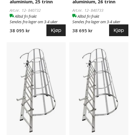
aluminium, 25 trinn
aluminium, 26 trinn
Art.nr. 12-
840732
Art.nr. 12-
840733
Alltid fri frakt
Alltid fri frakt
Sendes fra lager om 3-4 uker
Sendes fra lager om 3-4 uker
Kjøp
Kjøp
38 095 kr
38 695 kr
Veggstiger
840734
Veggstiger
840736
Fanny,
Fanny,
trinn:
trinn:
BxD
BxD
440
440
x
x
30
30
mm,
mm,
aluminium,
aluminium,
27
28
trinn
trinn