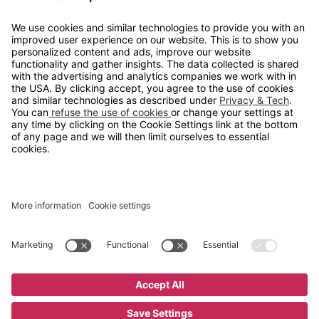
info@gerdmans.no
67 80 56 20
Åpningstid
Hverdager 08:00-16:00
Copyright © 2026 Gerdmans Innredninger AS. Alle priser er
eksklusive mva.
En bedrift i TAKKT-gruppen
Cookie innstillinger