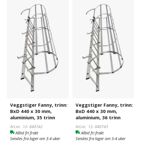
Veggstiger
840742
Veggstiger
840743
Fanny,
Fanny,
trinn:
trinn:
BxD
BxD
440
440
x
x
30
30
mm,
mm,
aluminium,
aluminium,
35
36
trinn
trinn
Veggstiger Fanny, trinn:
Veggstiger Fanny, trinn:
BxD 440 x 30 mm,
BxD 440 x 30 mm,
aluminium, 35 trinn
aluminium, 36 trinn
Art.nr. 12-
840742
Art.nr. 12-
840743
Alltid fri frakt
Alltid fri frakt
Sendes fra lager om 3-4 uker
Sendes fra lager om 3-4 uker