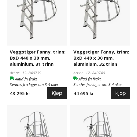
aluminium,
aluminium,
31
32
trinn
trinn
Veggstiger Fanny, trinn:
Veggstiger Fanny, trinn:
BxD 440 x 30 mm,
BxD 440 x 30 mm,
aluminium, 31 trinn
aluminium, 32 trinn
Art.nr. 12-
840739
Art.nr. 12-
840740
Alltid fri frakt
Alltid fri frakt
Sendes fra lager om 3-4 uker
Sendes fra lager om 3-4 uker
Kjøp
Kjøp
43 295 kr
44 695 kr
Veggstiger
840716
Veggstiger
840741
Fanny,
Fanny,
trinn:
trinn:
BxD
BxD
440
440