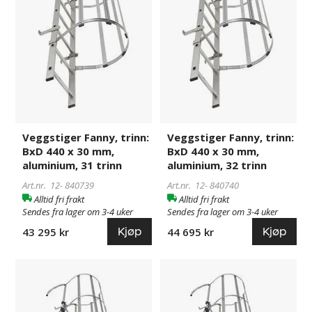
mm,
mm,
aluminium,
aluminium,
31
32
trinn
trinn
Veggstiger Fanny, trinn:
Veggstiger Fanny, trinn:
BxD 440 x 30 mm,
BxD 440 x 30 mm,
aluminium, 31 trinn
aluminium, 32 trinn
Art.nr. 12-
840739
Art.nr. 12-
840740
Alltid fri frakt
Alltid fri frakt
Sendes fra lager om 3-4 uker
Sendes fra lager om 3-4 uker
Kjøp
Kjøp
43 295 kr
44 695 kr
Veggstiger
840716
Veggstiger
840741
Fanny,
Fanny,
trinn:
trinn: