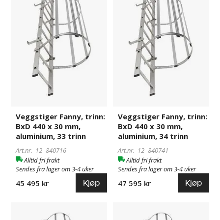
x
x
30
30
mm,
mm,
aluminium,
aluminium,
33
34
trinn
trinn
Veggstiger Fanny, trinn:
Veggstiger Fanny, trinn:
BxD 440 x 30 mm,
BxD 440 x 30 mm,
aluminium, 33 trinn
aluminium, 34 trinn
Art.nr. 12-
840716
Art.nr. 12-
840741
Alltid fri frakt
Alltid fri frakt
Sendes fra lager om 3-4 uker
Sendes fra lager om 3-4 uker
Kjøp
Kjøp
45 495 kr
47 595 kr
Veggstiger
840742
Veggstiger
840743
Fanny,
Fanny,