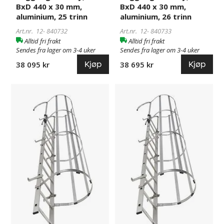
BxD 440 x 30 mm,
BxD 440 x 30 mm,
aluminium, 25 trinn
aluminium, 26 trinn
Art.nr. 12-
840732
Art.nr. 12-
840733
Alltid fri frakt
Alltid fri frakt
Sendes fra lager om 3-4 uker
Sendes fra lager om 3-4 uker
Kjøp
Kjøp
38 095 kr
38 695 kr
Veggstiger
840734
Veggstiger
840736
Fanny,
Fanny,
trinn:
trinn:
BxD
BxD
440
440
x
x
30
30
mm,
mm,
aluminium,
aluminium,
27
28
trinn
trinn