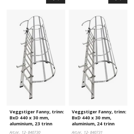
Veggstiger
840730
Veggstiger
840731
Fanny,
Fanny,
trinn:
trinn:
BxD
BxD
440
440
x
x
30
30
mm,
mm,
aluminium,
aluminium,
23
24
trinn
trinn
Veggstiger Fanny, trinn:
Veggstiger Fanny, trinn:
BxD 440 x 30 mm,
BxD 440 x 30 mm,
aluminium, 23 trinn
aluminium, 24 trinn
Art.nr. 12-
840730
Art.nr. 12-
840731