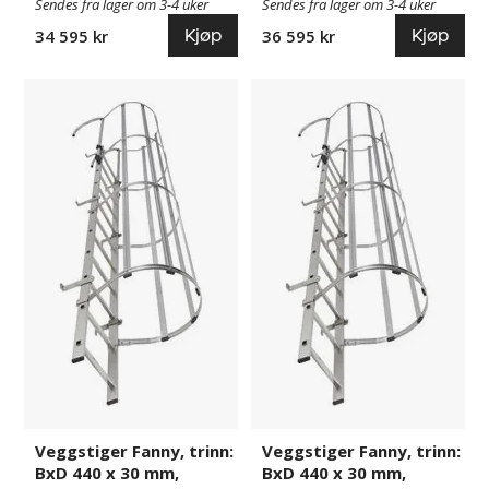
Sendes fra lager om 3-4 uker
Sendes fra lager om 3-4 uker
Kjøp
Kjøp
34 595 kr
36 595 kr
Veggstiger
840732
Veggstiger
840733
Fanny,
Fanny,
trinn:
trinn:
BxD
BxD
440
440
x
x
30
30
mm,
mm,
aluminium,
aluminium,
25
26
trinn
trinn
Veggstiger Fanny, trinn:
Veggstiger Fanny, trinn:
BxD 440 x 30 mm,
BxD 440 x 30 mm,