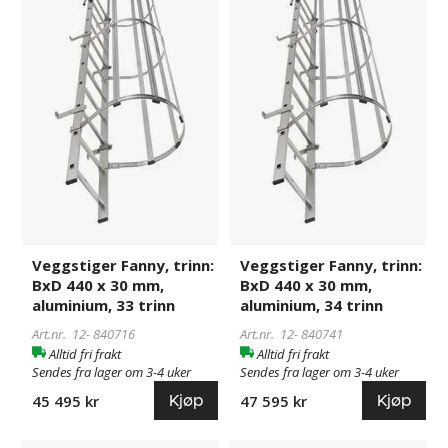
BxD
BxD
440
440
x
x
30
30
mm,
mm,
aluminium,
aluminium,
33
34
trinn
trinn
Veggstiger Fanny, trinn:
Veggstiger Fanny, trinn:
BxD 440 x 30 mm,
BxD 440 x 30 mm,
aluminium, 33 trinn
aluminium, 34 trinn
Art.nr. 12-
840716
Art.nr. 12-
840741
Alltid fri frakt
Alltid fri frakt
Sendes fra lager om 3-4 uker
Sendes fra lager om 3-4 uker
Kjøp
Kjøp
45 495 kr
47 595 kr