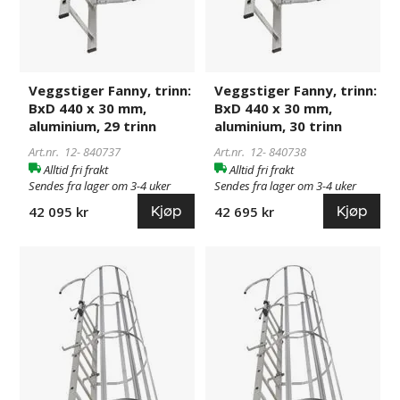
Veggstiger Fanny, trinn:
Veggstiger Fanny, trinn:
BxD 440 x 30 mm,
BxD 440 x 30 mm,
aluminium, 29 trinn
aluminium, 30 trinn
Art.nr. 12-
840737
Art.nr. 12-
840738
Alltid fri frakt
Alltid fri frakt
Sendes fra lager om 3-4 uker
Sendes fra lager om 3-4 uker
Kjøp
Kjøp
42 095 kr
42 695 kr
Veggstiger
840739
Veggstiger
840740
Fanny,
Fanny,
trinn:
trinn:
BxD
BxD
440
440
x
x
30
30
mm,
mm,