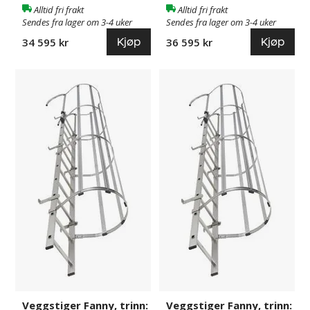
Alltid fri frakt
Alltid fri frakt
Sendes fra lager om 3-4 uker
Sendes fra lager om 3-4 uker
Kjøp
Kjøp
34 595 kr
36 595 kr
Veggstiger
840732
Veggstiger
840733
Fanny,
Fanny,
trinn:
trinn:
BxD
BxD
440
440
x
x
30
30
mm,
mm,
aluminium,
aluminium,
25
26
trinn
trinn
Veggstiger Fanny, trinn:
Veggstiger Fanny, trinn: