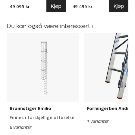
Kjøp
Kjøp
49 095 kr
49 495 kr
Du kan også være interessert i
Brannstiger
Forlengerben
Emilio
Andrea
Brannstiger Emilio
Forlengerben Andrea
Finnes i forskjellige utførelser
1 varianter
6 varianter