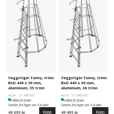
trinn:
trinn:
BxD
BxD
440
440
x
x
30
30
mm,
mm,
aluminium,
aluminium,
35
36
trinn
trinn
Veggstiger Fanny, trinn:
Veggstiger Fanny, trinn:
BxD 440 x 30 mm,
BxD 440 x 30 mm,
aluminium, 35 trinn
aluminium, 36 trinn
Art.nr. 12-
840742
Art.nr. 12-
840743
Alltid fri frakt
Alltid fri frakt
Sendes fra lager om 3-4 uker
Sendes fra lager om 3-4 uker
Kjøp
Kjøp
49 095 kr
49 495 kr