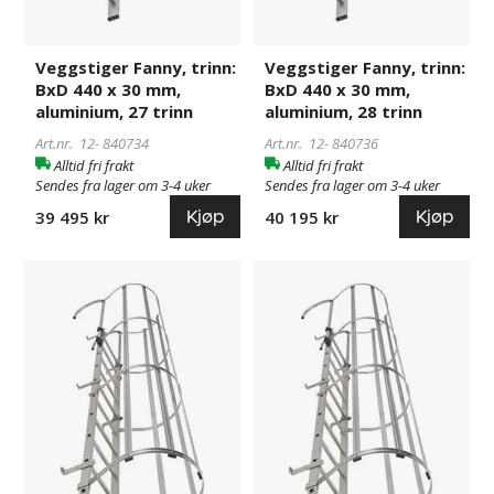
Veggstiger Fanny, trinn:
Veggstiger Fanny, trinn:
BxD 440 x 30 mm,
BxD 440 x 30 mm,
aluminium, 27 trinn
aluminium, 28 trinn
Art.nr. 12-
840734
Art.nr. 12-
840736
Alltid fri frakt
Alltid fri frakt
Sendes fra lager om 3-4 uker
Sendes fra lager om 3-4 uker
Kjøp
Kjøp
39 495 kr
40 195 kr
Veggstiger
840737
Veggstiger
840738
Fanny,
Fanny,
trinn:
trinn:
BxD
BxD
440
440
x
x
30
30
mm,
mm,
aluminium,
aluminium,
29
30