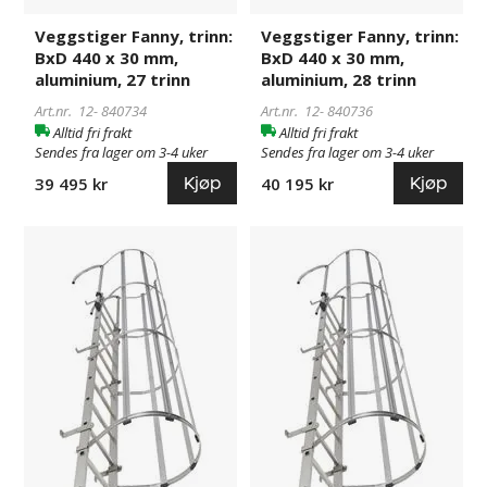
Veggstiger Fanny, trinn:
Veggstiger Fanny, trinn:
BxD 440 x 30 mm,
BxD 440 x 30 mm,
aluminium, 27 trinn
aluminium, 28 trinn
Art.nr. 12-
840734
Art.nr. 12-
840736
Alltid fri frakt
Alltid fri frakt
Sendes fra lager om 3-4 uker
Sendes fra lager om 3-4 uker
Kjøp
Kjøp
39 495 kr
40 195 kr
Veggstiger
840737
Veggstiger
840738
Fanny,
Fanny,
trinn:
trinn:
BxD
BxD
440
440
x
x
30
30
mm,
mm,
aluminium,
aluminium,
29
30
trinn
trinn