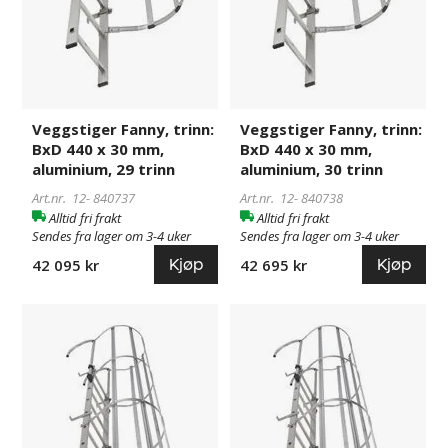
trinn
trinn
Veggstiger Fanny, trinn:
Veggstiger Fanny, trinn:
BxD 440 x 30 mm,
BxD 440 x 30 mm,
aluminium, 29 trinn
aluminium, 30 trinn
Art.nr. 12-
840737
Art.nr. 12-
840738
Alltid fri frakt
Alltid fri frakt
Sendes fra lager om 3-4 uker
Sendes fra lager om 3-4 uker
Kjøp
Kjøp
42 095 kr
42 695 kr
Veggstiger
840739
Veggstiger
840740
Fanny,
Fanny,
trinn:
trinn:
BxD
BxD
440
440
x
x
30
30